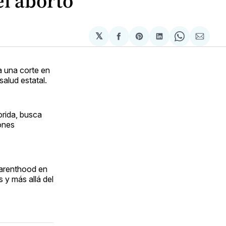
el aborto
𝕏
Compartir
Share
Compartir
Share
Compa
en
on
en
on
via
Facebook
Pinterest
LinkedIn
WhatsApp
Email
 a una corte en
salud estatal.
orida, busca
iones
Parenthood en
 y más allá del