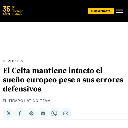
Suscríbete
DEPORTES
El Celta mantiene intacto el
sueño europeo pese a sus errores
defensivos
EL TIEMPO LATINO TEAM
𝕏
Compartir
Share
Compartir
Share
Compartir
en
on
en
on
via
Facebook
Pinterest
LinkedIn
WhatsApp
Email