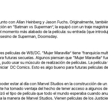
” junto con Allan Heinberg y Jason Fuchs. Originalmente, tambié
ición en “Batman vs Superman”, la equipó con un traje magistr
 el momento más alabado de la película: su entrada (que introd
l asesino de Superman, Doomsday.
s películas de WB/DC. “Mujer Maravilla” tiene ‘franquicia multi
para futuras secuelas. Algunos piensan que “Mujer Maravilla” fue
pudo usar su músculo de realización de películas. La película 
niciar DC Comics. Esto es algo bueno para futuras películas d
oder estar al día con Marvel Studios en la construcción de un
te ha tomado ventaja del hecho de tener acceso a algunos de
lizó el tipo de película que todo el mundo esperaba cuando anu
a la manera de Marvel Studios. Vienen películas de los Justicie