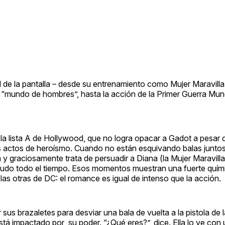
e la pantalla – desde su entrenamiento como Mujer Maravilla e
 “mundo de hombres”, hasta la acción de la Primer Guerra Mund
e la lista A de Hollywood, que no logra opacar a Gadot a pesar 
 actos de heroísmo. Cuando no están esquivando balas juntos
 y graciosamente trata de persuadir a Diana (la Mujer Maravill
cudo todo el tiempo. Esos momentos muestran una fuerte químic
las otras de DC: el romance es igual de intenso que la acción.
r sus brazaletes para desviar una bala de vuelta a la pistola de l
stá impactado por su poder. “¿Qué eres?”, dice. Ella lo ve con