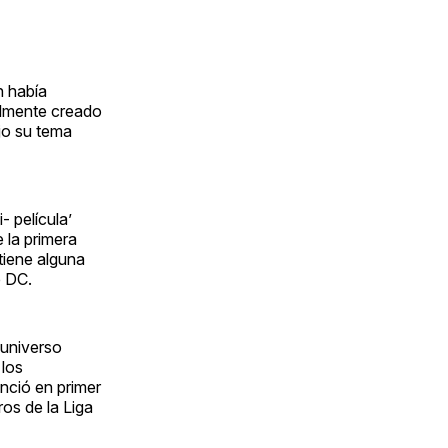
n había
almente creado
ujo su tema
- película’
 la primera
tiene alguna
e DC.
 universo
 los
nció en primer
ros de la Liga