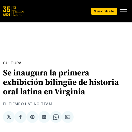
Suscríbete
CULTURA
Se inaugura la primera
exhibición bilingüe de historia
oral latina en Virginia
EL TIEMPO LATINO TEAM
𝕏
Compartir
Share
Compartir
Share
Compartir
en
on
en
on
via
Facebook
Pinterest
LinkedIn
WhatsApp
Email