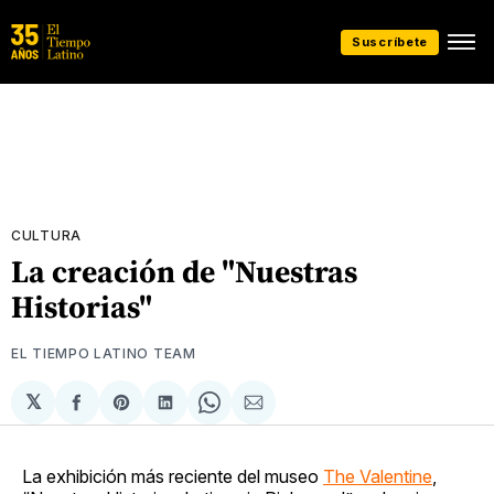
Suscríbete
CULTURA
La creación de "Nuestras
Historias"
EL TIEMPO LATINO TEAM
𝕏
Compartir
Share
Compartir
Share
Compartir
en
on
en
on
via
Facebook
Pinterest
LinkedIn
WhatsApp
Email
La exhibición más reciente del museo
The Valentine
,