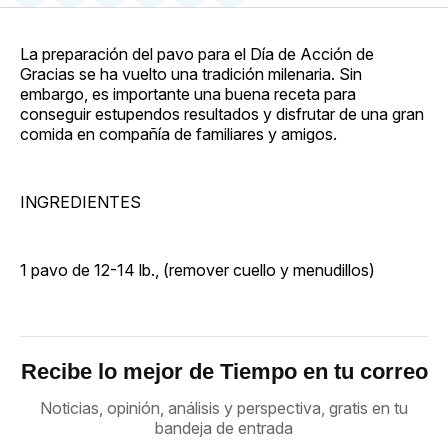
en
on
en
on
via
Facebook
Pinterest
LinkedIn
WhatsApp
Email
La preparación del pavo para el Día de Acción de
Gracias se ha vuelto una tradición milenaria. Sin
embargo, es importante una buena receta para
conseguir estupendos resultados y disfrutar de una gran
comida en compañía de familiares y amigos.
INGREDIENTES
1 pavo de 12-14 lb., (remover cuello y menudillos)
Recibe lo mejor de Tiempo en tu correo
Noticias, opinión, análisis y perspectiva, gratis en tu
bandeja de entrada