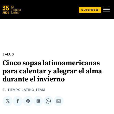
Suscríbete
SALUD
Cinco sopas latinoamericanas
para calentar y alegrar el alma
durante el invierno
EL TIEMPO LATINO TEAM
𝕏
Compartir
Share
Compartir
Share
Compartir
en
on
en
on
via
Facebook
Pinterest
LinkedIn
WhatsApp
Email