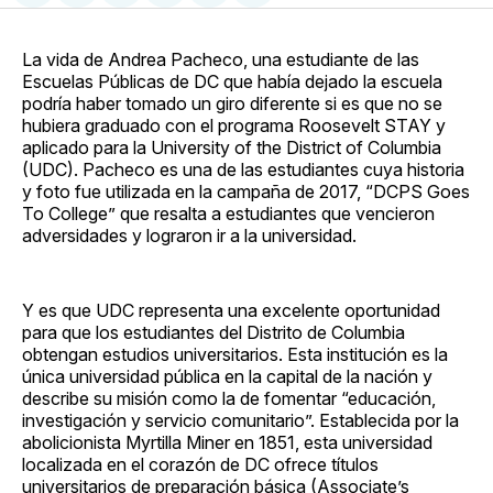
en
on
en
on
via
Facebook
Pinterest
LinkedIn
WhatsApp
Email
La vida de Andrea Pacheco, una estudiante de las
Escuelas Públicas de DC que había dejado la escuela
podría haber tomado un giro diferente si es que no se
hubiera graduado con el programa Roosevelt STAY y
aplicado para la University of the District of Columbia
(UDC). Pacheco es una de las estudiantes cuya historia
y foto fue utilizada en la campaña de 2017, “DCPS Goes
To College” que resalta a estudiantes que vencieron
adversidades y lograron ir a la universidad.
Y es que UDC representa una excelente oportunidad
para que los estudiantes del Distrito de Columbia
obtengan estudios universitarios. Esta institución es la
única universidad pública en la capital de la nación y
describe su misión como la de fomentar “educación,
investigación y servicio comunitario”. Establecida por la
abolicionista Myrtilla Miner en 1851, esta universidad
localizada en el corazón de DC ofrece títulos
universitarios de preparación básica (Associate’s