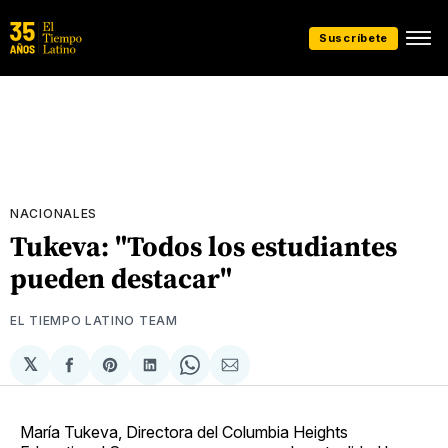
Suscríbete
NACIONALES
Tukeva: "Todos los estudiantes
pueden destacar"
EL TIEMPO LATINO TEAM
𝕏
Compartir
Share
Compartir
Share
Compartir
en
on
en
on
via
Facebook
Pinterest
LinkedIn
WhatsApp
Email
María Tukeva, Directora del Columbia Heights