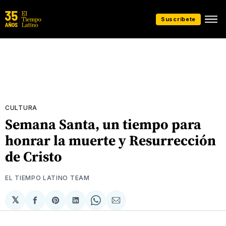
Suscríbete
CULTURA
Semana Santa, un tiempo para
honrar la muerte y Resurrección
de Cristo
EL TIEMPO LATINO TEAM
𝕏
Compartir
Share
Compartir
Share
Compartir
en
on
en
on
via
Facebook
Pinterest
LinkedIn
WhatsApp
Email