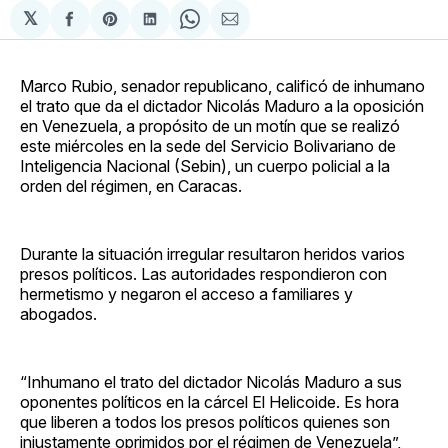
𝕏
Compartir
Share
Compartir
Share
Compartir
en
on
en
on
via
Facebook
Pinterest
LinkedIn
WhatsApp
Email
Marco Rubio, senador republicano, calificó de inhumano
el trato que da el dictador Nicolás Maduro a la oposición
en Venezuela, a propósito de un motín que se realizó
este miércoles en la sede del Servicio Bolivariano de
Inteligencia Nacional (Sebin), un cuerpo policial a la
orden del régimen, en Caracas.
Durante la situación irregular resultaron heridos varios
presos políticos. Las autoridades respondieron con
hermetismo y negaron el acceso a familiares y
abogados.
“Inhumano el trato del dictador Nicolás Maduro a sus
oponentes políticos en la cárcel El Helicoide. Es hora
que liberen a todos los presos políticos quienes son
injustamente oprimidos por el régimen de Venezuela”,