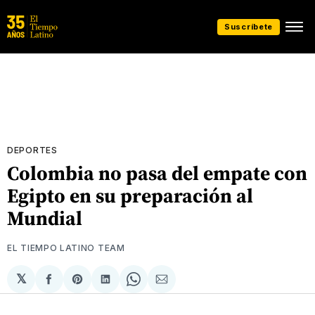
Suscríbete
DEPORTES
Colombia no pasa del empate con
Egipto en su preparación al
Mundial
EL TIEMPO LATINO TEAM
𝕏
Compartir
Share
Compartir
Share
Compartir
en
on
en
on
via
Facebook
Pinterest
LinkedIn
WhatsApp
Email