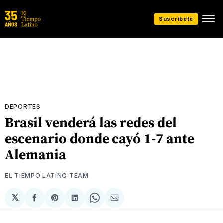
Suscríbete
DEPORTES
Brasil venderá las redes del
escenario donde cayó 1-7 ante
Alemania
EL TIEMPO LATINO TEAM
𝕏
Compartir
Share
Compartir
Share
Compartir
en
on
en
on
via
Facebook
Pinterest
LinkedIn
WhatsApp
Email