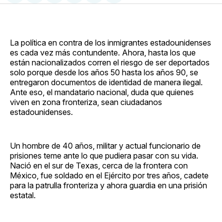
en
on
en
on
via
Facebook
Pinterest
LinkedIn
WhatsApp
Email
La política en contra de los inmigrantes estadounidenses
es cada vez más contundente. Ahora, hasta los que
están nacionalizados corren el riesgo de ser deportados
solo porque desde los años 50 hasta los años 90, se
entregaron documentos de identidad de manera ilegal.
Ante eso, el mandatario nacional, duda que quienes
viven en zona fronteriza, sean ciudadanos
estadounidenses.
Un hombre de 40 años, militar y actual funcionario de
prisiones teme ante lo que pudiera pasar con su vida.
Nació en el sur de Texas, cerca de la frontera con
México, fue soldado en el Ejército por tres años, cadete
para la patrulla fronteriza y ahora guardia en una prisión
estatal.