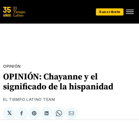
Suscríbete
OPINIÓN
OPINIÓN: Chayanne y el
significado de la hispanidad
EL TIEMPO LATINO TEAM
𝕏
Compartir
Share
Compartir
Share
Compartir
en
on
en
on
via
Facebook
Pinterest
LinkedIn
WhatsApp
Email