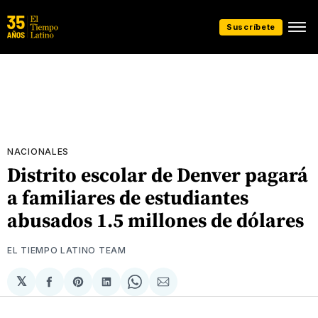
Suscríbete
NACIONALES
Distrito escolar de Denver pagará
a familiares de estudiantes
abusados 1.5 millones de dólares
EL TIEMPO LATINO TEAM
𝕏
Compartir
Share
Compartir
Share
Compartir
en
on
en
on
via
Facebook
Pinterest
LinkedIn
WhatsApp
Email