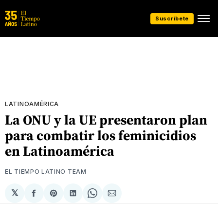
Suscríbete
LATINOAMÉRICA
La ONU y la UE presentaron plan
para combatir los feminicidios
en Latinoamérica
EL TIEMPO LATINO TEAM
𝕏
Compartir
Share
Compartir
Share
Compartir
en
on
en
on
via
Facebook
Pinterest
LinkedIn
WhatsApp
Email