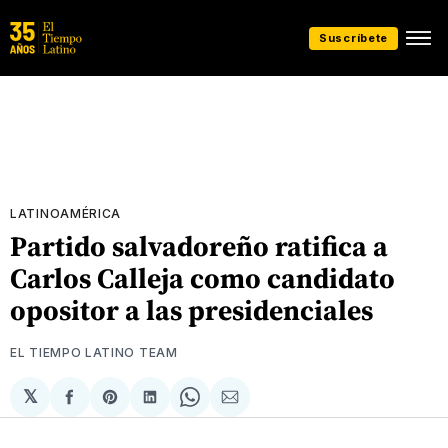
Suscríbete
LATINOAMÉRICA
Partido salvadoreño ratifica a
Carlos Calleja como candidato
opositor a las presidenciales
EL TIEMPO LATINO TEAM
𝕏
Compartir
Share
Compartir
Share
Compartir
en
on
en
on
via
Facebook
Pinterest
LinkedIn
WhatsApp
Email