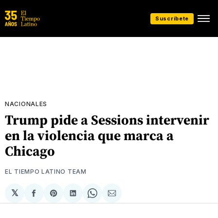
Suscríbete
NACIONALES
Trump pide a Sessions intervenir
en la violencia que marca a
Chicago
EL TIEMPO LATINO TEAM
𝕏
Compartir
Share
Compartir
Share
Compartir
en
on
en
on
via
Facebook
Pinterest
LinkedIn
WhatsApp
Email