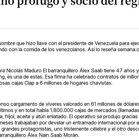
ano prófugo y socio del r
l hombre que hizo llave con el presidente de Venezuela para eje
undo con la comida de los venezolanos. Así lo reseña semana
a Nicolás Maduro El barranquillero Álex Saab tiene 47 años y 
, es una de estas. Esa firma ha celebrado contratos de millo
osas cajas Clap a 6 millones de hogares chavistas.
enso cargamento de víveres valorado en 61 millones de dólares
ítimos y en total había 1.800.000 cajas de mercados (llamadas
 fríjol, aceite y atún enlatado. El operativo se produjo gracias
meses trabajaban por develar un entramado internacional por e
 grandes protagonistas, uno tristemente célebre y el otro desc
arranquillero Álex Nain Saab Morán.