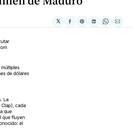
égimen de Maduro
𝕏
Compartir
Share
Compartir
Share
Compa
en
on
en
on
via
Facebook
Pinterest
LinkedIn
WhatsApp
Email
cutar
.com
múltiples
nes de dólares
. La
 Clap), cada
 a que
l que fluyen
onocido: el