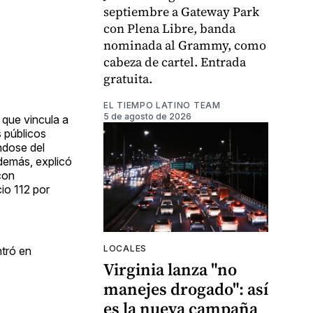
septiembre a Gateway Park
con Plena Libre, banda
nominada al Grammy, como
cabeza de cartel. Entrada
gratuita.
EL TIEMPO LATINO TEAM
5 de agosto de 2026
 que vincula a
 públicos
ndose del
además, explicó
con
io 112 por
LOCALES
tró en
Virginia lanza "no
manejes drogado": así
es la nueva campaña