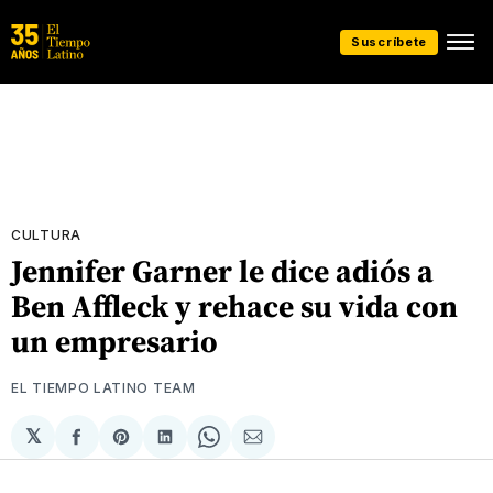
Suscríbete
CULTURA
Jennifer Garner le dice adiós a
Ben Affleck y rehace su vida con
un empresario
EL TIEMPO LATINO TEAM
𝕏
Compartir
Share
Compartir
Share
Compartir
en
on
en
on
via
Facebook
Pinterest
LinkedIn
WhatsApp
Email