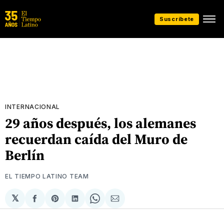
Suscríbete
INTERNACIONAL
29 años después, los alemanes
recuerdan caída del Muro de
Berlín
EL TIEMPO LATINO TEAM
𝕏
Compartir
Share
Compartir
Share
Compartir
en
on
en
on
via
Facebook
Pinterest
LinkedIn
WhatsApp
Email