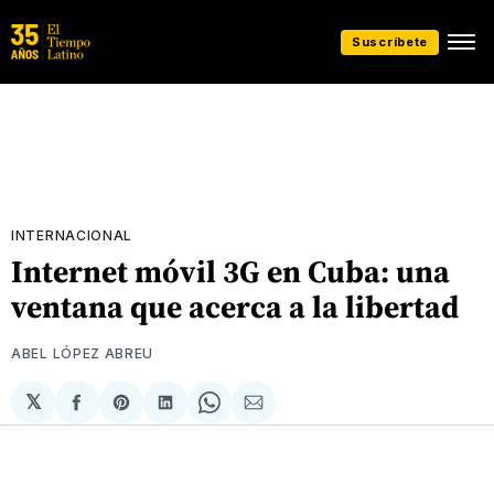
Suscríbete
INTERNACIONAL
Internet móvil 3G en Cuba: una
ventana que acerca a la libertad
ABEL LÓPEZ ABREU
𝕏
Compartir
Share
Compartir
Share
Compartir
en
on
en
on
via
Facebook
Pinterest
LinkedIn
WhatsApp
Email