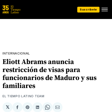
Suscríbete
INTERNACIONAL
Eliott Abrams anuncia
restricción de visas para
funcionarios de Maduro y sus
familiares
EL TIEMPO LATINO TEAM
𝕏
Compartir
Share
Compartir
Share
Compartir