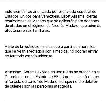
en
on
en
on
via
Facebook
Pinterest
LinkedIn
WhatsApp
Email
Este viernes fue anunciado por el enviado especial de
Estados Unidos para Venezuela, Elliott Abrams, ciertas
restricciones de visados que se aplicarán para docenas
de aliados en el régimen de Nicolás Maduro, que además
afectarían a sus familiares.
Parte de la restricción indica que a partir de ahora, los
que se vean afectados por la medida, no podrán entrar
en territorio estadounidense.
Asimismo, Abrams explicó en una rueda de prensa en el
Departamento de Estado de EEUU que estas afectarán
al “círculo cercano” de Maduro, aunque no dio detalles
de quiénes son las personas afectadas.