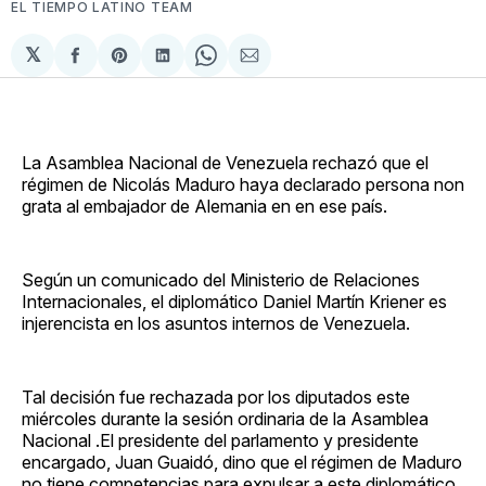
EL TIEMPO LATINO TEAM
𝕏
Compartir
Share
Compartir
Share
Compartir
en
on
en
on
via
Facebook
Pinterest
LinkedIn
WhatsApp
Email
La Asamblea Nacional de Venezuela rechazó que el
régimen de Nicolás Maduro haya declarado persona non
grata al embajador de Alemania en en ese país.
Según un comunicado del Ministerio de Relaciones
Internacionales, el diplomático Daniel Martín Kriener es
injerencista en los asuntos internos de Venezuela.
Tal decisión fue rechazada por los diputados este
miércoles durante la sesión ordinaria de la Asamblea
Nacional .El presidente del parlamento y presidente
encargado, Juan Guaidó, dino que el régimen de Maduro
no tiene competencias para expulsar a este diplomático.