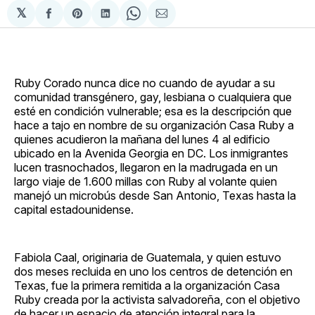
𝕏
Compartir
Share
Compartir
Share
Compartir
en
on
en
on
via
Facebook
Pinterest
LinkedIn
WhatsApp
Email
Ruby Corado nunca dice no cuando de ayudar a su
comunidad transgénero, gay, lesbiana o cualquiera que
esté en condición vulnerable; esa es la descripción que
hace a tajo en nombre de su organización Casa Ruby a
quienes acudieron la mañana del lunes 4 al edificio
ubicado en la Avenida Georgia en DC. Los inmigrantes
lucen trasnochados, llegaron en la madrugada en un
largo viaje de 1.600 millas con Ruby al volante quien
manejó un microbús desde San Antonio, Texas hasta la
capital estadounidense.
Fabiola Caal, originaria de Guatemala, y quien estuvo
dos meses recluida en uno los centros de detención en
Texas, fue la primera remitida a la organización Casa
Ruby creada por la activista salvadoreña, con el objetivo
de hacer un espacio de atención integral para la