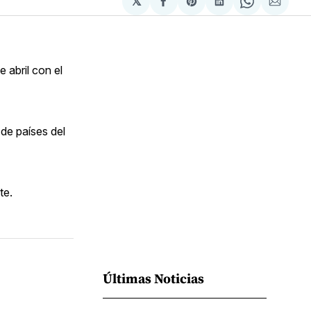
𝕏
Compartir
Share
Compartir
Share
Compa
en
on
en
on
via
Facebook
Pinterest
LinkedIn
WhatsApp
Email
 abril con el
 de países del
te.
Últimas Noticias