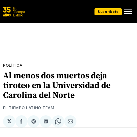
Suscríbete
POLÍTICA
Al menos dos muertos deja
tiroteo en la Universidad de
Carolina del Norte
EL TIEMPO LATINO TEAM
𝕏
Compartir
Share
Compartir
Share
Compartir
en
on
en
on
via
Facebook
Pinterest
LinkedIn
WhatsApp
Email