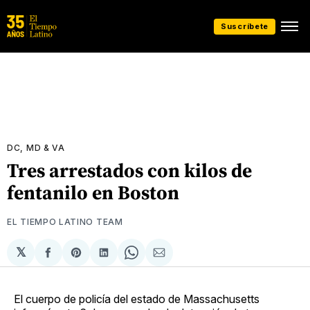
Suscríbete
DC, MD & VA
Tres arrestados con kilos de
fentanilo en Boston
EL TIEMPO LATINO TEAM
𝕏
Compartir
Share
Compartir
Share
Compartir
en
on
en
on
via
Facebook
Pinterest
LinkedIn
WhatsApp
Email
El cuerpo de policía del estado de Massachusetts