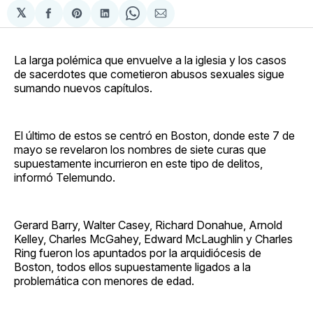
𝕏
Compartir
Share
Compartir
Share
Compartir
en
on
en
on
via
Facebook
Pinterest
LinkedIn
WhatsApp
Email
La larga polémica que envuelve a la iglesia y los casos
de sacerdotes que cometieron abusos sexuales sigue
sumando nuevos capítulos.
El último de estos se centró en Boston, donde este 7 de
mayo se revelaron los nombres de siete curas que
supuestamente incurrieron en este tipo de delitos,
informó Telemundo.
Gerard Barry, Walter Casey, Richard Donahue, Arnold
Kelley, Charles McGahey, Edward McLaughlin y Charles
Ring fueron los apuntados por la arquidiócesis de
Boston, todos ellos supuestamente ligados a la
problemática con menores de edad.