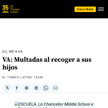
Suscríbete
DC, MD & VA
VA: Multadas al recoger a sus
hijos
EL TIEMPO LATINO TEAM
𝕏
Compartir
Share
Compartir
Share
Compartir
en
on
en
on
via
Facebook
Pinterest
LinkedIn
WhatsApp
Email