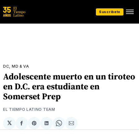
Suscríbete
DC, MD & VA
Adolescente muerto en un tiroteo
en D.C. era estudiante en
Somerset Prep
EL TIEMPO LATINO TEAM
𝕏
Compartir
Share
Compartir
Share
Compartir
en
on
en
on
via
Facebook
Pinterest
LinkedIn
WhatsApp
Email