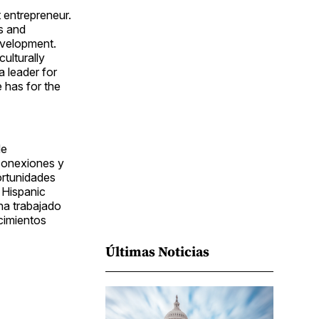
Facebook
Pinterest
LinkedIn
WhatsApp
Email
 entrepreneur.
s and
evelopment.
ulturally
a leader for
 has for the
de
 conexiones y
ortunidades
 Hispanic
 ha trabajado
cimientos
Últimas Noticias