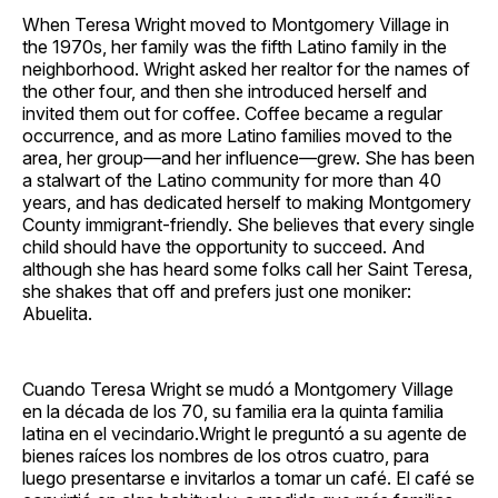
Facebook
Pinterest
LinkedIn
WhatsApp
Email
When Teresa Wright moved to Montgomery Village in
the 1970s, her family was the fifth Latino family in the
neighborhood. Wright asked her realtor for the names of
the other four, and then she introduced herself and
invited them out for coffee. Coffee became a regular
occurrence, and as more Latino families moved to the
area, her group—and her influence—grew. She has been
a stalwart of the Latino community for more than 40
years, and has dedicated herself to making Montgomery
County immigrant-friendly. She believes that every single
child should have the opportunity to succeed. And
although she has heard some folks call her Saint Teresa,
she shakes that off and prefers just one moniker:
Abuelita.
Cuando Teresa Wright se mudó a Montgomery Village
en la década de los 70, su familia era la quinta familia
latina en el vecindario.Wright le preguntó a su agente de
bienes raíces los nombres de los otros cuatro, para
luego presentarse e invitarlos a tomar un café. El café se