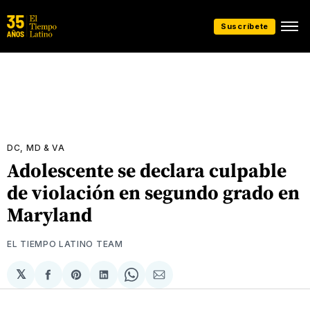
Suscríbete
DC, MD & VA
Adolescente se declara culpable
de violación en segundo grado en
Maryland
EL TIEMPO LATINO TEAM
𝕏
Compartir
Share
Compartir
Share
Compartir
en
on
en
on
via
Facebook
Pinterest
LinkedIn
WhatsApp
Email