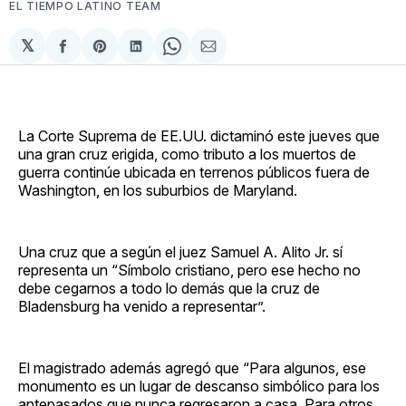
EL TIEMPO LATINO TEAM
𝕏
Compartir
Share
Compartir
Share
Compartir
en
on
en
on
via
Facebook
Pinterest
LinkedIn
WhatsApp
Email
La Corte Suprema de EE.UU. dictaminó este jueves que
una gran cruz erigida, como tributo a los muertos de
guerra continúe ubicada en terrenos públicos fuera de
Washington, en los suburbios de Maryland.
Una cruz que a según el juez Samuel A. Alito Jr. sí
representa un “Símbolo cristiano, pero ese hecho no
debe cegarnos a todo lo demás que la cruz de
Bladensburg ha venido a representar”.
El magistrado además agregó que “Para algunos, ese
monumento es un lugar de descanso simbólico para los
antepasados que nunca regresaron a casa. Para otros,