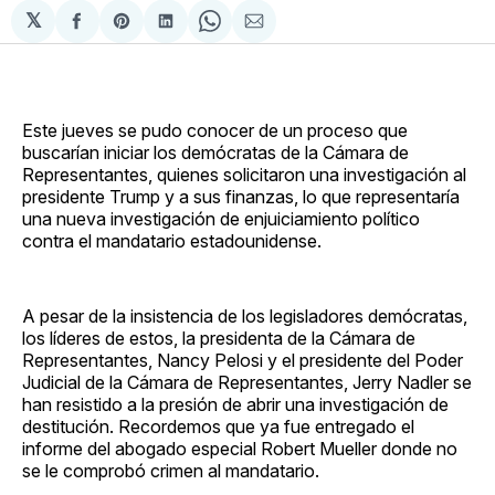
𝕏
Compartir
Share
Compartir
Share
Compartir
en
on
en
on
via
Facebook
Pinterest
LinkedIn
WhatsApp
Email
Este jueves se pudo conocer de un proceso que
buscarían iniciar los demócratas de la Cámara de
Representantes, quienes solicitaron una investigación al
presidente Trump y a sus finanzas, lo que representaría
una nueva investigación de enjuiciamiento político
contra el mandatario estadounidense.
A pesar de la insistencia de los legisladores demócratas,
los líderes de estos, la presidenta de la Cámara de
Representantes, Nancy Pelosi y el presidente del Poder
Judicial de la Cámara de Representantes, Jerry Nadler se
han resistido a la presión de abrir una investigación de
destitución. Recordemos que ya fue entregado el
informe del abogado especial Robert Mueller donde no
se le comprobó crimen al mandatario.