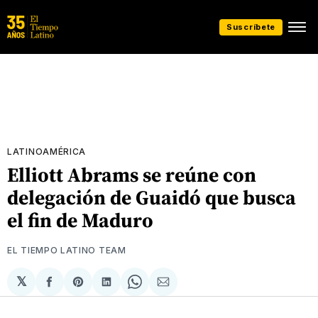
Suscríbete
LATINOAMÉRICA
Elliott Abrams se reúne con
delegación de Guaidó que busca
el fin de Maduro
EL TIEMPO LATINO TEAM
𝕏
Compartir
Share
Compartir
Share
Compartir
en
on
en
on
via
Facebook
Pinterest
LinkedIn
WhatsApp
Email