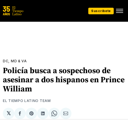
Suscríbete
DC, MD & VA
Policía busca a sospechoso de
asesinar a dos hispanos en Prince
William
EL TIEMPO LATINO TEAM
𝕏
Compartir
Share
Compartir
Share
Compartir
en
on
en
on
via
Facebook
Pinterest
LinkedIn
WhatsApp
Email