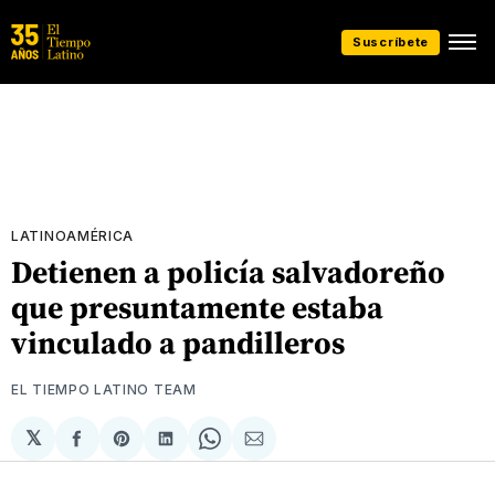
Suscríbete
LATINOAMÉRICA
Detienen a policía salvadoreño
que presuntamente estaba
vinculado a pandilleros
EL TIEMPO LATINO TEAM
𝕏
Compartir
Share
Compartir
Share
Compartir
en
on
en
on
via
Facebook
Pinterest
LinkedIn
WhatsApp
Email