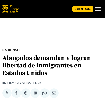
Suscríbete
NACIONALES
Abogados demandan y logran
libertad de inmigrantes en
Estados Unidos
EL TIEMPO LATINO TEAM
𝕏
Compartir
Share
Compartir
Share
Compartir
en
on
en
on
via
Facebook
Pinterest
LinkedIn
WhatsApp
Email