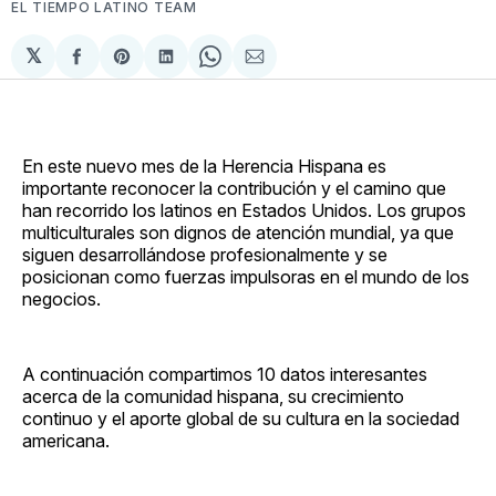
EL TIEMPO LATINO TEAM
𝕏
Compartir
Share
Compartir
Share
Compartir
en
on
en
on
via
Facebook
Pinterest
LinkedIn
WhatsApp
Email
En este nuevo mes de la Herencia Hispana es
importante reconocer la contribución y el camino que
han recorrido los latinos en Estados Unidos. Los grupos
multiculturales son dignos de atención mundial, ya que
siguen desarrollándose profesionalmente y se
posicionan como fuerzas impulsoras en el mundo de los
negocios.
A continuación compartimos 10 datos interesantes
acerca de la comunidad hispana, su crecimiento
continuo y el aporte global de su cultura en la sociedad
americana.