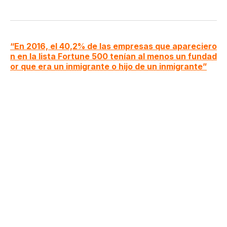
“En 2016, el 40,2% de las empresas que apareciero
n en la lista Fortune 500 tenían al menos un fundad
or que era un inmigrante o hijo de un inmigrante”