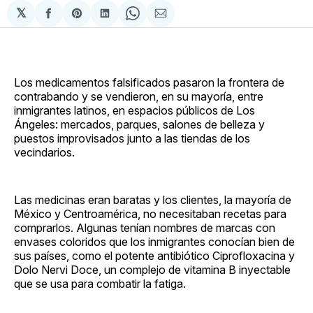
𝕏
Compartir
Share
Compartir
Share
Compartir
en
on
en
on
via
Facebook
Pinterest
LinkedIn
WhatsApp
Email
Los medicamentos falsificados pasaron la frontera de
contrabando y se vendieron, en su mayoría, entre
inmigrantes latinos, en espacios públicos de Los
Ángeles: mercados, parques, salones de belleza y
puestos improvisados junto a las tiendas de los
vecindarios.
Las medicinas eran baratas y los clientes, la mayoría de
México y Centroamérica, no necesitaban recetas para
comprarlos. Algunas tenían nombres de marcas con
envases coloridos que los inmigrantes conocían bien de
sus países, como el potente antibiótico Ciprofloxacina y
Dolo Nervi Doce, un complejo de vitamina B inyectable
que se usa para combatir la fatiga.