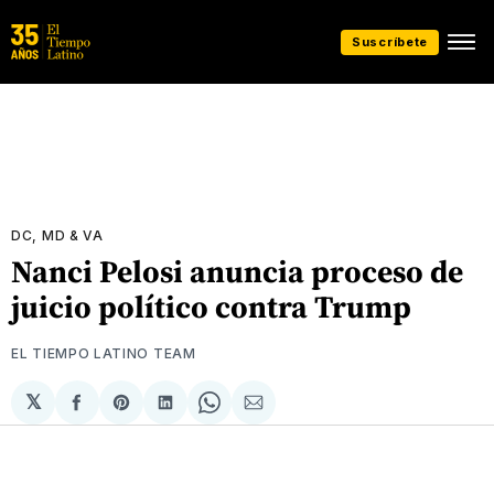
Suscríbete
DC, MD & VA
Nanci Pelosi anuncia proceso de
juicio político contra Trump
EL TIEMPO LATINO TEAM
𝕏
Compartir
Share
Compartir
Share
Compartir
en
on
en
on
via
Facebook
Pinterest
LinkedIn
WhatsApp
Email