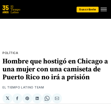
Suscríbete
POLÍTICA
Hombre que hostigó en Chicago a
una mujer con una camiseta de
Puerto Rico no irá a prisión
EL TIEMPO LATINO TEAM
𝕏
Compartir
Share
Compartir
Share
Compartir
en
on
en
on
via
Facebook
Pinterest
LinkedIn
WhatsApp
Email