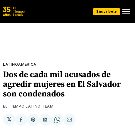
Suscríbete
LATINOAMÉRICA
Dos de cada mil acusados de
agredir mujeres en El Salvador
son condenados
EL TIEMPO LATINO TEAM
𝕏
Compartir
Share
Compartir
Share
Compartir
en
on
en
on
via
Facebook
Pinterest
LinkedIn
WhatsApp
Email