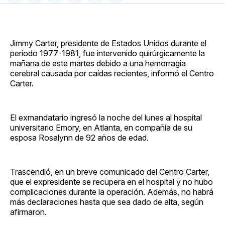
en
on
en
on
via
Facebook
Pinterest
LinkedIn
WhatsApp
Email
Jimmy Carter, presidente de Estados Unidos durante el
periodo 1977-1981, fue intervenido quirúrgicamente la
mañana de este martes debido a una hemorragia
cerebral causada por caídas recientes, informó el Centro
Carter.
El exmandatario ingresó la noche del lunes al hospital
universitario Emory, en Atlanta, en compañía de su
esposa Rosalynn de 92 años de edad.
Trascendió, en un breve comunicado del Centro Carter,
que el expresidente se recupera en el hospital y no hubo
complicaciones durante la operación. Además, no habrá
más declaraciones hasta que sea dado de alta, según
afirmaron.