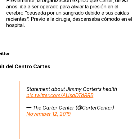
Previamente, la organización explicó que Carter, de 95
años, iba a ser operado para aliviar la presión en el
cerebro “causada por un sangrado debido a sus caídas
recientes”. Previo a la cirugía, descansaba cómodo en el
hospital.
itter
it del Centro Cartes
Statement about Jimmy Carter’s health
pic.twitter.com/AUsaDTdRRB
— The Carter Center (@CarterCenter)
November 12, 2019