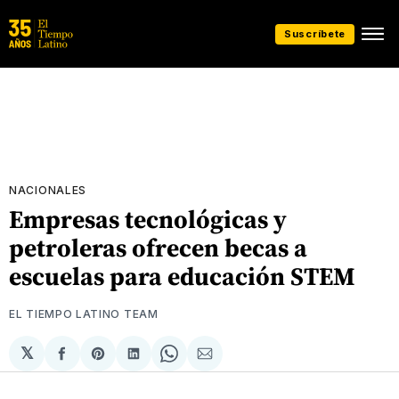
Suscríbete
NACIONALES
Empresas tecnológicas y
petroleras ofrecen becas a
escuelas para educación STEM
EL TIEMPO LATINO TEAM
𝕏
Compartir
Share
Compartir
Share
Compartir
en
on
en
on
via
Facebook
Pinterest
LinkedIn
WhatsApp
Email