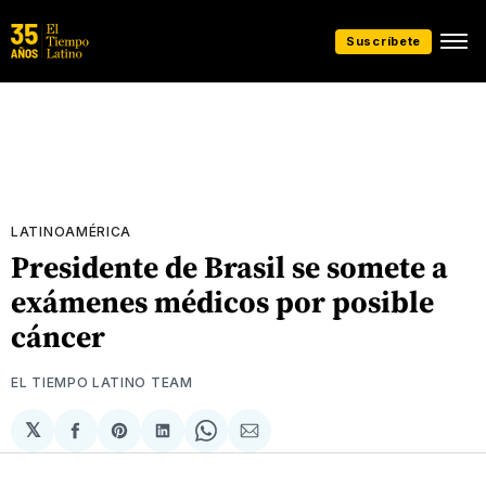
Suscríbete
LATINOAMÉRICA
Presidente de Brasil se somete a
exámenes médicos por posible
cáncer
EL TIEMPO LATINO TEAM
𝕏
Compartir
Share
Compartir
Share
Compartir
en
on
en
on
via
Facebook
Pinterest
LinkedIn
WhatsApp
Email