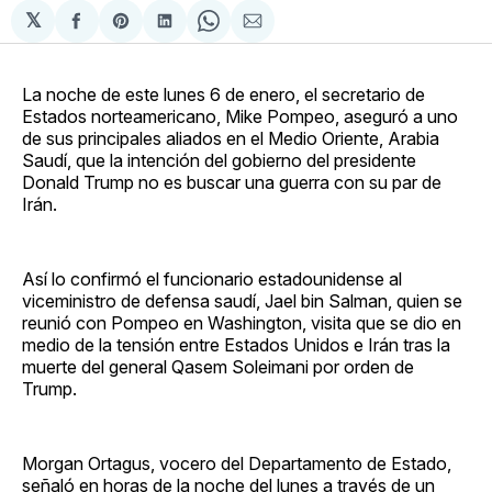
𝕏
Compartir
Share
Compartir
Share
Compartir
en
on
en
on
via
Facebook
Pinterest
LinkedIn
WhatsApp
Email
La noche de este lunes 6 de enero, el secretario de
Estados norteamericano, Mike Pompeo, aseguró a uno
de sus principales aliados en el Medio Oriente, Arabia
Saudí, que la intención del gobierno del presidente
Donald Trump no es buscar una guerra con su par de
Irán.
Así lo confirmó el funcionario estadounidense al
viceministro de defensa saudí, Jael bin Salman, quien se
reunió con Pompeo en Washington, visita que se dio en
medio de la tensión entre Estados Unidos e Irán tras la
muerte del general Qasem Soleimani por orden de
Trump.
Morgan Ortagus, vocero del Departamento de Estado,
señaló en horas de la noche del lunes a través de un