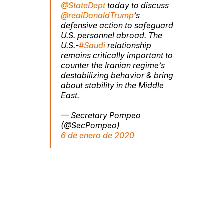
@StateDept
today to discuss
@realDonaldTrump
’s
defensive action to safeguard
U.S. personnel abroad. The
U.S.-
#Saudi
relationship
remains critically important to
counter the Iranian regime’s
destabilizing behavior & bring
about stability in the Middle
East.
— Secretary Pompeo
(@SecPompeo)
6 de enero de 2020